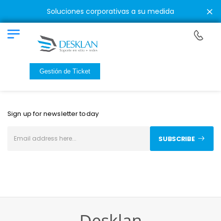
Soluciones corporativas a su medida
D
Gestión de Ticket
Sign up for newsletter today
SUBSCRIBE
Desklan