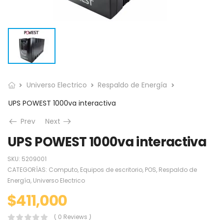
Universo Electrico
Respaldo de Energía
UPS POWEST 1000va interactiva
Prev
Next
UPS POWEST 1000va interactiva
SKU:
5209001
CATEGORÍAS:
Computo
,
Equipos de escritorio
,
POS
,
Respaldo de
Energía
,
Universo Electrico
$
411,000
( 0 Reviews )