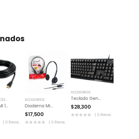
onados
ACCESORIOS
Teclado Genius Usb Kb-102
SORIOS
,
MONITORES
ACCESORIOS
Cable HDMI 15 Mts
Diadema Microfono Genius Hs-200c
$
28,300
$
17,500
( 0 Reviews )
( 0 Reviews )
( 0 Reviews )