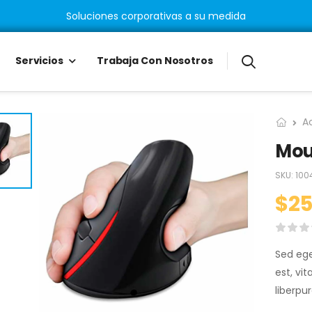
Soluciones corporativas a su medida
Servicios
Trabaja Con Nosotros
A
Mous
SKU:
100
$
25
Sed ege
est, vi
liberpu