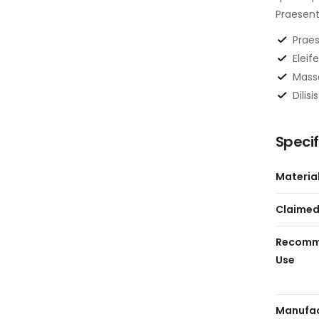
Praesent
Praes
Eleife
Massa
Dilis
Specif
Materia
Claimed
Recomm
Use
Manufac