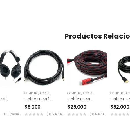
Productos Relaci
S
COMPUTO
,
ACCESORIOS
,
MONITORES
COMPUTO
,
ACCESORIOS
,
MONITORES
COMPUTO
,
ACCE
Diadema Microfono Genius Hs-M505x
Cable HDMI 1.5 Mts
Cable HDMI 5.0 Mts
$
8,000
$
25,000
$
52,000
( 0 Reviews )
( 0 Reviews )
( 0 Reviews )