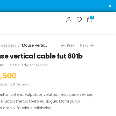
D
0
ccesorios
Mouse vertical cable fut 801b
Prev
Next
e vertical cable fut 801b
4011
CATEGORÍA:
Accesorios
,500
( 0 Reviews )
stas, ante et vulputate volutpat, eros pede semper
tae luctus metus libero eu augue. Morbi purus
ro ate vol faucibus adipiscing.