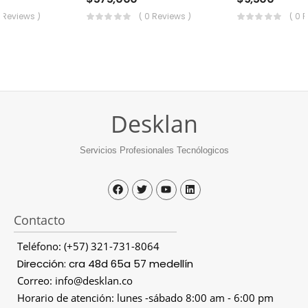
0 Reviews )
( 0 Reviews )
( 0 
Desklan
Servicios Profesionales Tecnólogicos
Contacto
Teléfono: (+57) 321-731-8064
Dirección: cra 48d 65a 57 medellín
Correo: info@desklan.co
Horario de atención: lunes -sábado 8:00 am - 6:00 pm