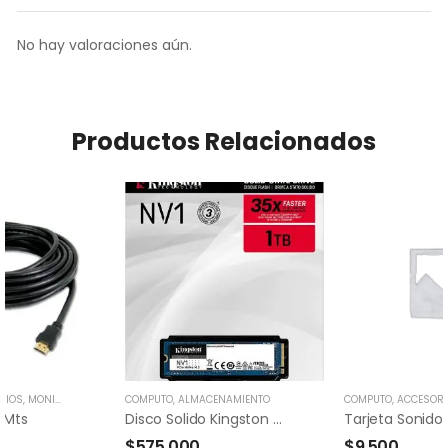
No hay valoraciones aún.
Productos Relacionados
RIOS
,
MONITORES
COMPUTO
,
ALMACENAMIENTO
COMPUTO
,
ACCESOR
 Mts
Disco Solido Kingston M.2 PCI-E 1tb
$
575,000
$
9,500