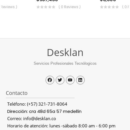
0 Reviews )
( 0 Reviews )
( 0 
Desklan
Servicios Profesionales Tecnólogicos
Contacto
Teléfono: (+57) 321-731-8064
Dirección: cra 48d 65a 57 medellín
Correo: info@desklan.co
Horario de atención: lunes -sábado 8:00 am - 6:00 pm