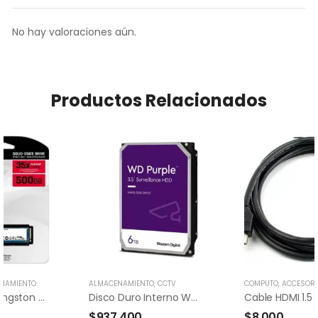
No hay valoraciones aún.
Productos Relacionados
NAMIENTO
ALMACENAMIENTO
,
CCTV
COMPUTO
,
ACCESOR
Disco Solido Kingston M.2 Pcie 500gb
Disco Duro Interno Wd 6tb Purple
Cable HDMI 1.5 
$
937,400
$
8,000