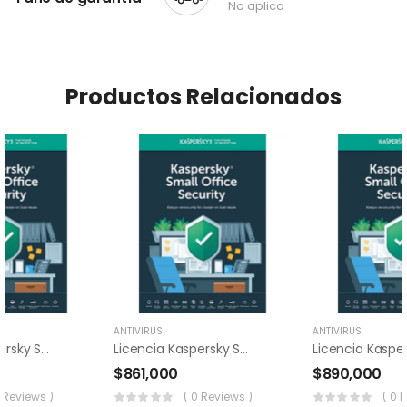
No aplica
Productos Relacionados
ANTIVIRUS
ANTIVIRUS
Licencia Kaspersky Small Office Security 15 Usuarios
Licencia Kaspersky Small Office Security 25 Usuarios
$
861,000
$
890,000
0 Reviews )
( 0 Reviews )
( 0 