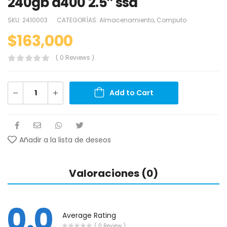
240gb a400 2.5″ ssd
SKU:
2410003
CATEGORÍAS:
Almacenamiento
,
Computo
$
163,000
( 0 Reviews )
Add to Cart
Añadir a la lista de deseos
Valoraciones (0)
0.0
Average Rating
( 0 Review )