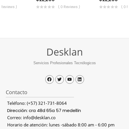
0 Reviews )
( 0 Reviews )
( 0 
Desklan
Servicios Profesionales Tecnólogicos
Contacto
Teléfono: (+57) 321-731-8064
Dirección: cra 48d 65a 57 medellín
Correo: info@desklan.co
Horario de atención: lunes -sábado 8:00 am - 6:00 pm