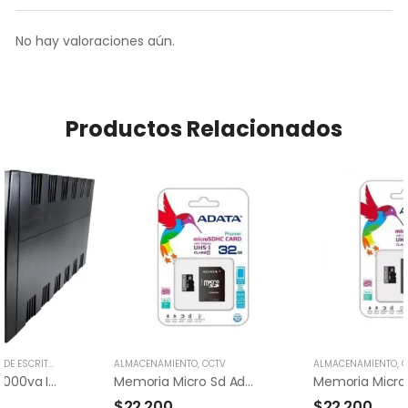
No hay valoraciones aún.
Productos Relacionados
E ESCRITORIO
,
POS
,
RESPALDO DE ENERGÍA
ALMACENAMIENTO
,
,
CCTV
UNIVERSO ELECTRICO
ALMACENAMIENTO
,
C
UPS POWEST 2000va Interactiva
Memoria Micro Sd Adata 32gb Clase 10
$
22,200
$
22,200