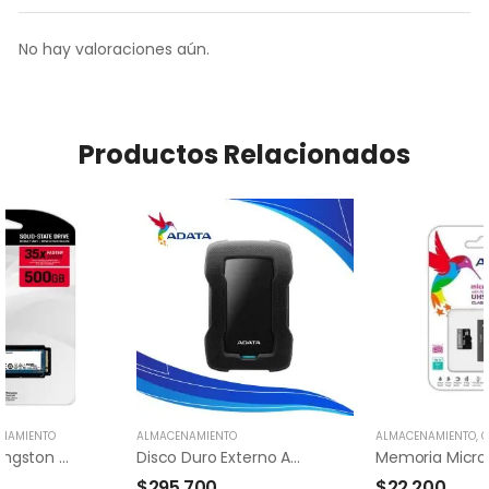
No hay valoraciones aún.
Productos Relacionados
NAMIENTO
ALMACENAMIENTO
ALMACENAMIENTO
,
C
Disco Solido Kingston M.2 Pcie 500gb
Disco Duro Externo ADATA 1 TB
$
295,700
$
22,200