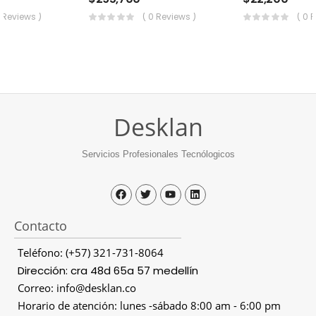
0 Reviews )
( 0 Reviews )
( 0 
Desklan
Servicios Profesionales Tecnólogicos
Contacto
Teléfono: (+57) 321-731-8064
Dirección: cra 48d 65a 57 medellín
Correo: info@desklan.co
Horario de atención: lunes -sábado 8:00 am - 6:00 pm