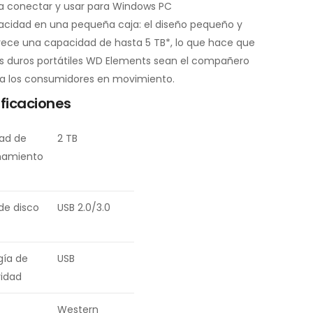
ra conectar y usar para Windows PC
acidad en una pequeña caja: el diseño pequeño y
frece una capacidad de hasta 5 TB*, lo que hace que
os duros portátiles WD Elements sean el compañero
ra los consumidores en movimiento.
ficaciones
ad de
2 TB
amiento
 de disco
USB 2.0/3.0
gía de
USB
idad
Western