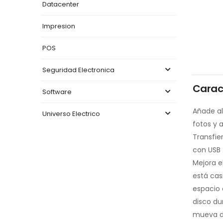
Datacenter
Impresion
POS
Seguridad Electronica
Carac
Software
Añade al
Universo Electrico
fotos y a
Transfie
con USB 
Mejora e
está casi
espacio 
disco du
mueva d