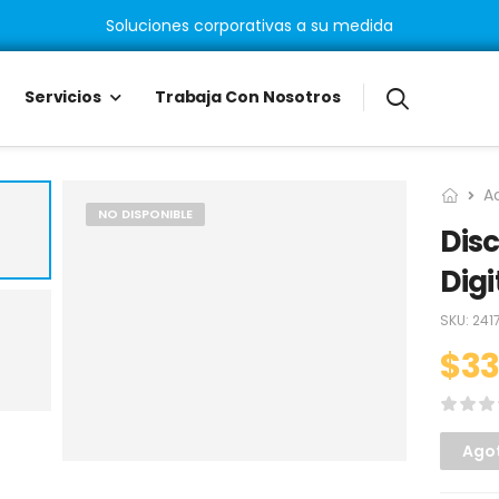
Soluciones corporativas a su medida
Servicios
Trabaja Con Nosotros
A
NO DISPONIBLE
Dis
Digi
SKU:
241
$
33
Ago