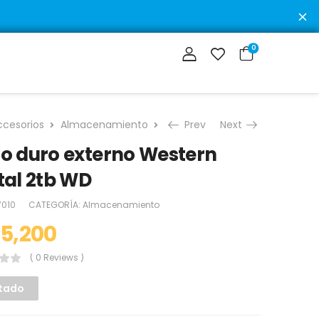
D
0
ccesorios
Almacenamiento
Disco duro externo Western Dig
Prev
Next
co duro externo Western
tal 2tb WD
7010
CATEGORÍA:
Almacenamiento
5,200
( 0 Reviews )
tado