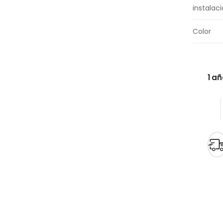
instalac
Color
1 a