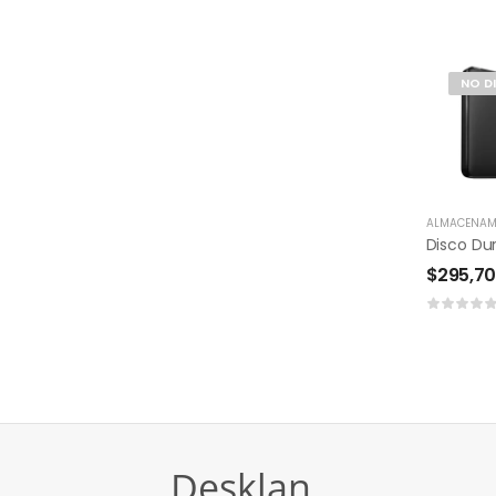
NO D
ALMACENAM
$
295,7
Desklan