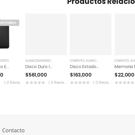
Productos Relaci
ISPONIBLE
IENTO
ALMACENAMIENTO
,
CCTV
COMPUTO
,
ALMACENAMIENTO
COMPUTO
,
ALMAC
Disco Duro Externo Western Digital 1tb WD
Disco Duro Interno Wd 4tb Purple
Disco Estado Solido Kingston 240gb A400 2.5″ Ssd
00
$
561,000
$
163,000
$
22,000
( 0 Reviews )
( 0 Reviews )
( 0 Reviews )
Contacto