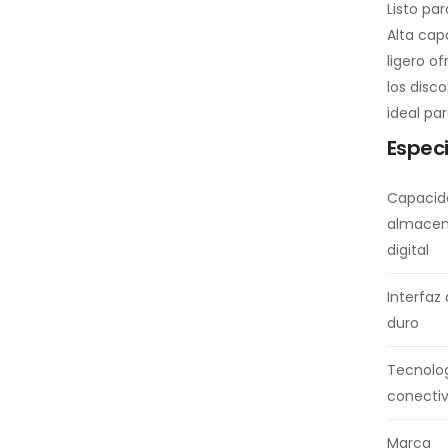
Listo pa
Alta cap
ligero o
los disc
ideal pa
Especi
Capacid
almacen
digital
Interfaz
duro
Tecnolo
conectiv
Marca