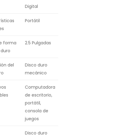
Digital
ísticas
Portátil
es
e forma
2.5 Pulgadas
 duro
ión del
Disco duro
ro
mecánico
vos
Computadora
bles
de escritorio,
portátil,
consola de
juegos
Disco duro