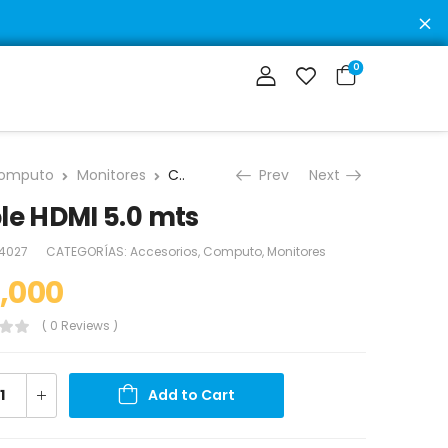
D
0
omputo
Monitores
Cable HDMI 5.0 mts
Prev
Next
le HDMI 5.0 mts
4027
CATEGORÍAS:
Accesorios
,
Computo
,
Monitores
,000
( 0 Reviews )
Add to Cart