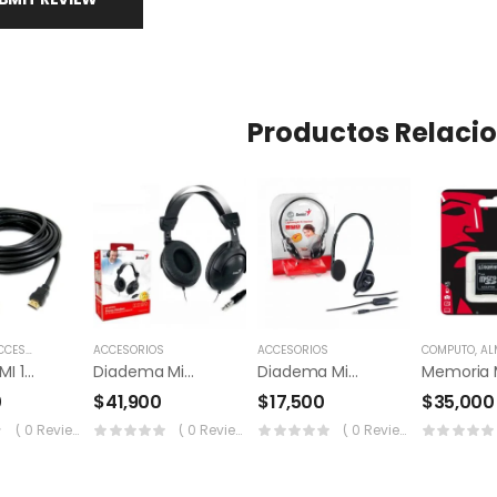
Productos Relaci
ESORIOS
,
MONITORES
ACCESORIOS
ACCESORIOS
COMPUTO
,
ALMAC
Cable HDMI 15 Mts
Diadema Microfono Genius Hs-M505x
Diadema Microfono Genius Hs-200c
0
$
41,900
$
17,500
$
35,000
( 0 Reviews )
( 0 Reviews )
( 0 Reviews )