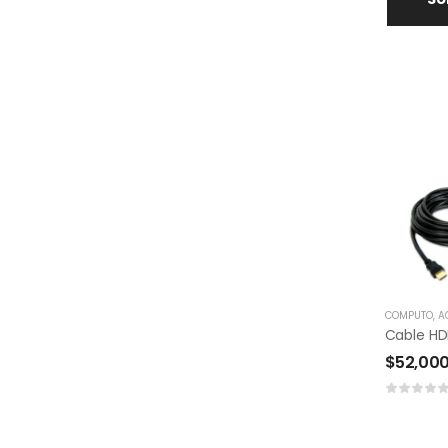
COMPUTO
,
ACC
$
52,00