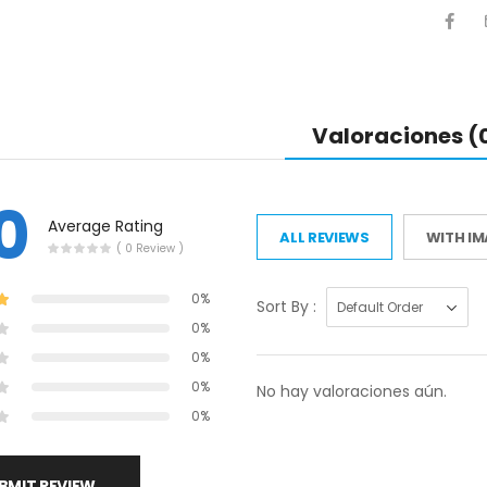
Valoraciones (
0
Average Rating
ALL REVIEWS
WITH I
( 0 Review )
0%
Sort By :
0%
0%
0%
No hay valoraciones aún.
0%
BMIT REVIEW