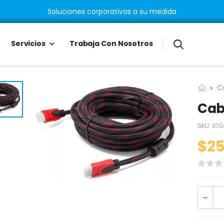
Soluciones corporativas a su medida
Servicios
Trabaja Con Nosotros
C
Cab
SKU:
370
$
25