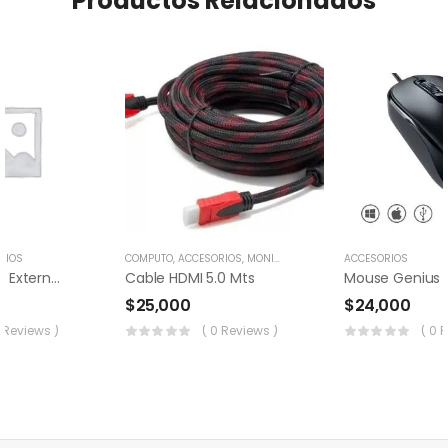
Productos Relacionados
RIOS
COMPUTO
,
ACCESORIOS
,
MONITORES
ACCESORIOS
Tarjeta Sonido Externa 7.1
Cable HDMI 5.0 Mts
$
25,000
$
24,000
0 Reviews )
( 0 Reviews )
( 0 