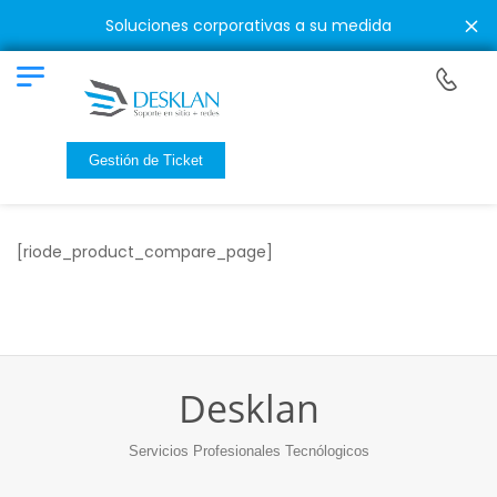
Soluciones corporativas a su medida
D
Gestión de Ticket
[riode_product_compare_page]
Desklan
Servicios Profesionales Tecnólogicos