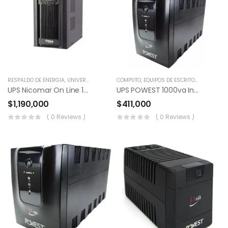
RESPALDO DE ENERGÍA
,
UNIVERSO ELECTRICO
COMPUTO
,
EQUIPOS DE ESCRITORIO
,
POS
,
RES
UPS Nicomar On Line 1kva
UPS POWEST 1000va Interactiva
$
1,190,000
$
411,000
( 0 Reviews )
( 0 Reviews )