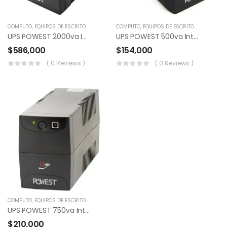
COMPUTO
,
EQUIPOS DE ESCRITORIO
,
POS
,
RESPALDO DE ENERGÍA
COMPUTO
,
EQUIPOS DE ESCRITORIO
,
UNIVERSO ELECTRICO
,
POS
,
RES
UPS POWEST 2000va Interactiva
UPS POWEST 500va Interactiva
$
586,000
$
154,000
( 0 Reviews )
( 0 Reviews )
COMPUTO
,
EQUIPOS DE ESCRITORIO
,
POS
,
RESPALDO DE ENERGÍA
,
UNIVERSO ELECTRICO
UPS POWEST 750va Interactiva
$
210,000