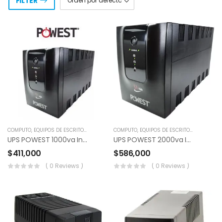
FILTER
COMPUTO
,
EQUIPOS DE ESCRITORIO
,
POS
,
RESPALDO DE ENERGÍA
COMPUTO
,
EQUIPOS DE ESCRITORIO
,
UNIVERSO ELECTRICO
,
POS
,
RES
UPS POWEST 1000va Interactiva
UPS POWEST 2000va Interactiva
$
411,000
$
586,000
( 0 Reviews )
( 0 Reviews )