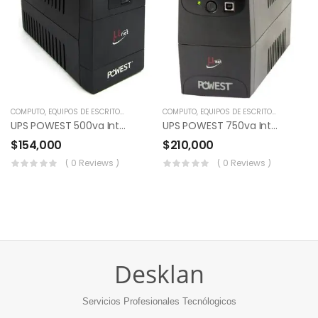
COMPUTO
,
EQUIPOS DE ESCRITORIO
,
POS
,
RESPALDO DE ENERGÍA
COMPUTO
,
EQUIPOS DE ESCRITORIO
,
UNIVERSO ELECTRICO
,
POS
,
RES
UPS POWEST 500va Interactiva
UPS POWEST 750va Interactiva
$
154,000
$
210,000
( 0 Reviews )
( 0 Reviews )
Desklan
Servicios Profesionales Tecnólogicos