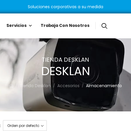
Soluciones corporativas a su medida
Servicios
Trabaja Con Nosotros
TIENDA DESKLAN
DESKLAN
Tienda Desklan
Accesorios
Almacenamiento
/
/
/
: