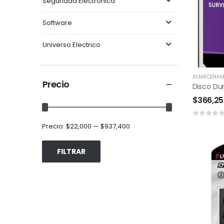
Seguridad Electronica
Software
Universo Electrico
ALMACENAM
Precio
$
366,2
Precio:
$22,000
—
$937,400
FILTRAR