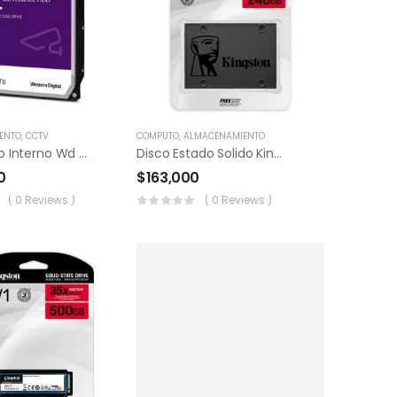
ENTO
,
CCTV
COMPUTO
,
ALMACENAMIENTO
Disco Duro Interno Wd 6tb Purple
Disco Estado Solido Kingston 240gb A400 2.5″ Ssd
0
$
163,000
( 0 Reviews )
( 0 Reviews )