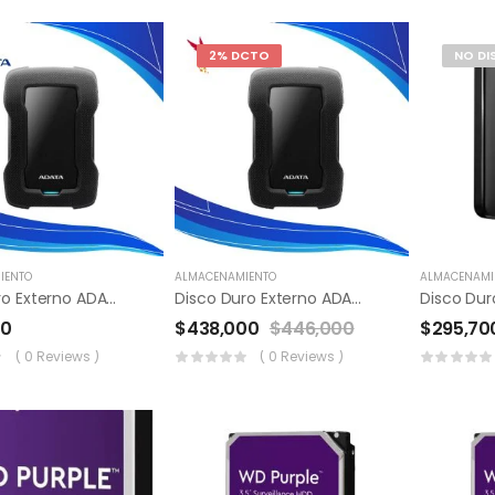
2% DCTO
NO DI
IENTO
ALMACENAMIENTO
ALMACENAMI
Disco Duro Externo ADATA 1 TB
Disco Duro Externo ADATA 2 TB
00
$
438,000
$
446,000
$
295,70
( 0 Reviews )
( 0 Reviews )