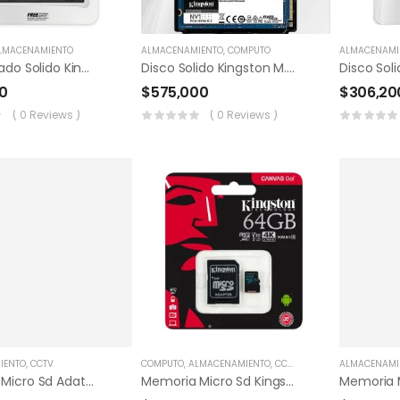
LMACENAMIENTO
ALMACENAMIENTO
,
COMPUTO
ALMACENAMI
Disco Estado Solido Kingston 480gb 2.5″ Ssd
Disco Solido Kingston M.2 PCI-E 1tb
0
$
575,000
$
306,20
( 0 Reviews )
( 0 Reviews )
IENTO
,
CCTV
COMPUTO
,
ALMACENAMIENTO
,
CCTV
ALMACENAMI
Memoria Micro Sd Adata 32gb Clase 10
Memoria Micro Sd Kingston 64gb Clase 10 100mb/s