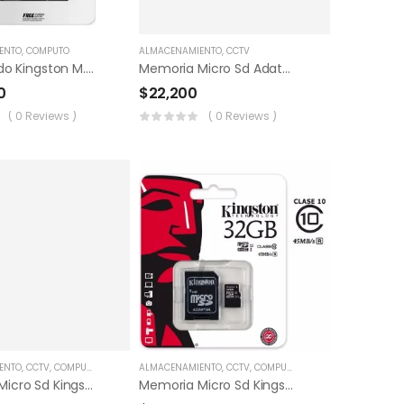
ENTO
,
COMPUTO
ALMACENAMIENTO
,
CCTV
Disco Solido Kingston M.2 Pcie 500gb
Memoria Micro Sd Adata 16gb Clase 10
0
$
22,200
( 0 Reviews )
( 0 Reviews )
ENTO
,
CCTV
,
COMPUTO
ALMACENAMIENTO
,
CCTV
,
COMPUTO
Memoria Micro Sd Kingston 128gb Clase 10 100mb/s
Memoria Micro Sd Kingston 32 Gb Clase 10 100mb/s