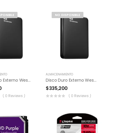
SPONIBLE
NO DISPONIBLE
ENTO
ALMACENAMIENTO
Disco Duro Externo Western Digital 1tb WD
Disco Duro Externo Western Digital 2tb WD
0
$
335,200
( 0 Reviews )
( 0 Reviews )