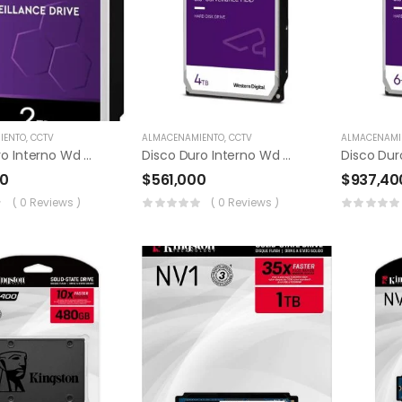
IENTO
,
CCTV
ALMACENAMIENTO
,
CCTV
ALMACENAMI
Disco Duro Interno Wd 2tb Purple
Disco Duro Interno Wd 4tb Purple
50
$
561,000
$
937,40
( 0 Reviews )
( 0 Reviews )